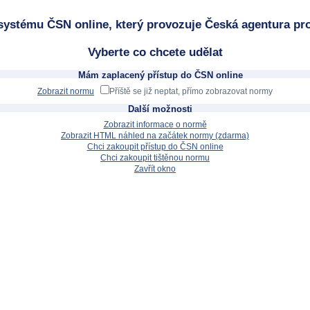
systému ČSN online, který provozuje Česká agentura pro
Vyberte co chcete udělat
Mám zaplacený přístup do ČSN online
Zobrazit normu
Příště se již neptat, přímo zobrazovat normy
Další možnosti
Zobrazit informace o normě
Zobrazit HTML náhled na začátek normy (zdarma)
Chci zakoupit přístup do ČSN online
Chci zakoupit tištěnou normu
Zavřít okno