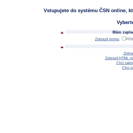
Vstupujete do systému ČSN online, kt
Vybert
Mám zaplac
Zobrazit normu
Příš
Zobra
Zobrazit HTML n
Chci zakou
Chci z