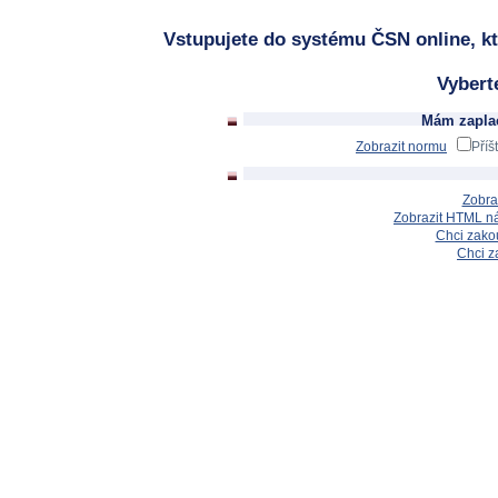
Vstupujete do systému ČSN online, kt
Vybert
Mám zaplac
Zobrazit normu
Příš
Zobra
Zobrazit HTML n
Chci zakou
Chci z