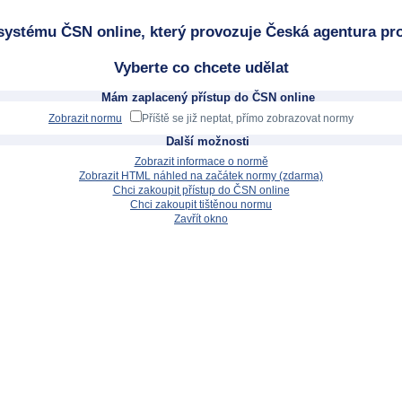
systému ČSN online, který provozuje Česká agentura pro
Vyberte co chcete udělat
Mám zaplacený přístup do ČSN online
Zobrazit normu
Příště se již neptat, přímo zobrazovat normy
Další možnosti
Zobrazit informace o normě
Zobrazit HTML náhled na začátek normy (zdarma)
Chci zakoupit přístup do ČSN online
Chci zakoupit tištěnou normu
Zavřít okno