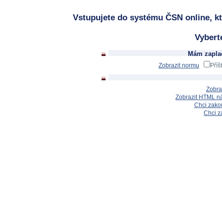
Vstupujete do systému ČSN online, kt
Vybert
Mám zaplac
Zobrazit normu
Příš
Zobra
Zobrazit HTML n
Chci zakou
Chci z