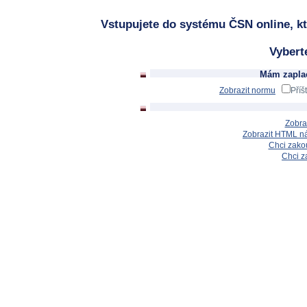
Vstupujete do systému ČSN online, kt
Vybert
Mám zaplac
Zobrazit normu
Příš
Zobra
Zobrazit HTML n
Chci zakou
Chci z