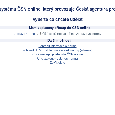
systému ČSN online, který provozuje Česká agentura pro
Vyberte co chcete udělat
Mám zaplacený přístup do ČSN online
Zobrazit normu
Příště se již neptat, přímo zobrazovat normy
Další možnosti
Zobrazit informace o normě
Zobrazit HTML náhled na začátek normy (zdarma)
Chci zakoupit přístup do ČSN online
Chci zakoupit tištěnou normu
Zavřít okno