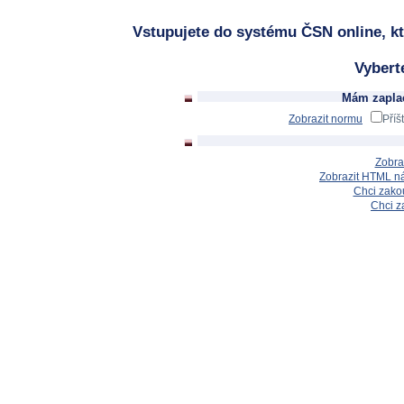
Vstupujete do systému ČSN online, kt
Vybert
Mám zaplac
Zobrazit normu
Příš
Zobra
Zobrazit HTML n
Chci zakou
Chci z