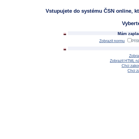
Vstupujete do systému ČSN online, kt
Vybert
Mám zaplac
Zobrazit normu
Příš
Zobra
Zobrazit HTML n
Chci zakou
Chci z