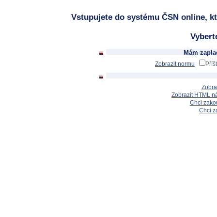
Vstupujete do systému ČSN online, kt
Vybert
Mám zaplac
Zobrazit normu
Příš
Zobra
Zobrazit HTML n
Chci zakou
Chci z