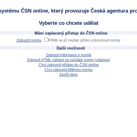
systému ČSN online, který provozuje Česká agentura pro
Vyberte co chcete udělat
Mám zaplacený přístup do ČSN online
Zobrazit normu
Příště se již neptat, přímo zobrazovat normy
Další možnosti
Zobrazit informace o normě
Zobrazit HTML náhled na začátek normy (zdarma)
Chci zakoupit přístup do ČSN online
Chci zakoupit tištěnou normu
Zavřít okno