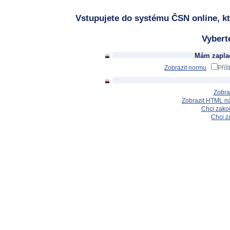
Vstupujete do systému ČSN online, kt
Vybert
Mám zaplac
Zobrazit normu
Příš
Zobra
Zobrazit HTML n
Chci zakou
Chci z