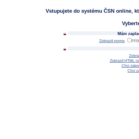
Vstupujete do systému ČSN online, kt
Vybert
Mám zaplac
Zobrazit normu
Příš
Zobra
Zobrazit HTML n
Chci zakou
Chci z