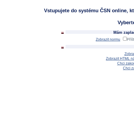
Vstupujete do systému ČSN online, kt
Vybert
Mám zaplac
Zobrazit normu
Příš
Zobra
Zobrazit HTML n
Chci zakou
Chci z