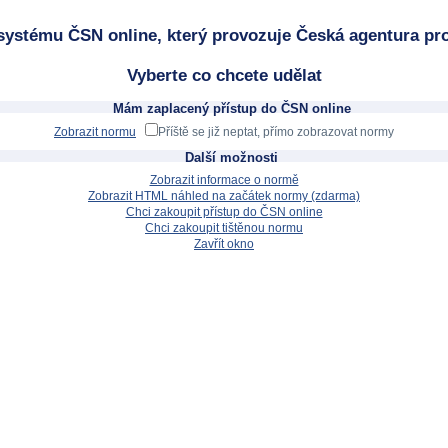
systému ČSN online, který provozuje Česká agentura pro
Vyberte co chcete udělat
Mám zaplacený přístup do ČSN online
Zobrazit normu
Příště se již neptat, přímo zobrazovat normy
Další možnosti
Zobrazit informace o normě
Zobrazit HTML náhled na začátek normy (zdarma)
Chci zakoupit přístup do ČSN online
Chci zakoupit tištěnou normu
Zavřít okno