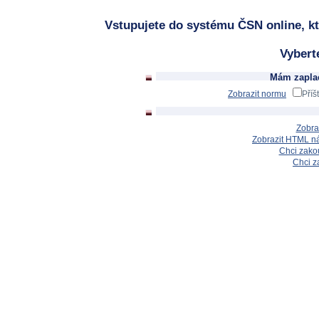
Vstupujete do systému ČSN online, kt
Vybert
Mám zaplac
Zobrazit normu
Příš
Zobra
Zobrazit HTML n
Chci zakou
Chci z