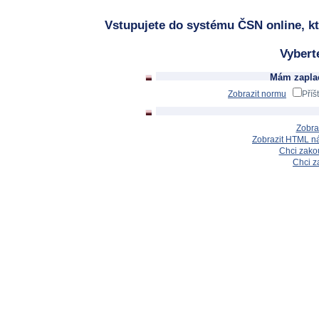
Vstupujete do systému ČSN online, kt
Vybert
Mám zaplac
Zobrazit normu
Příš
Zobra
Zobrazit HTML n
Chci zakou
Chci z