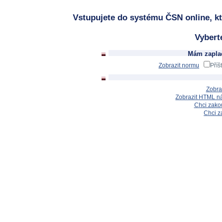
Vstupujete do systému ČSN online, kt
Vybert
Mám zaplac
Zobrazit normu
Příš
Zobra
Zobrazit HTML n
Chci zakou
Chci z