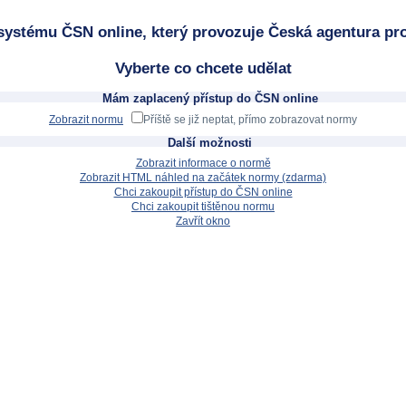
systému ČSN online, který provozuje Česká agentura pro
Vyberte co chcete udělat
Mám zaplacený přístup do ČSN online
Zobrazit normu
Příště se již neptat, přímo zobrazovat normy
Další možnosti
Zobrazit informace o normě
Zobrazit HTML náhled na začátek normy (zdarma)
Chci zakoupit přístup do ČSN online
Chci zakoupit tištěnou normu
Zavřít okno