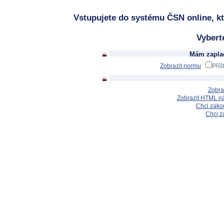
Vstupujete do systému ČSN online, kt
Vybert
Mám zaplac
Zobrazit normu
Příš
Zobra
Zobrazit HTML n
Chci zakou
Chci z