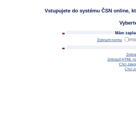
Vstupujete do systému ČSN online, kt
Vybert
Mám zaplac
Zobrazit normu
Příš
Zobra
Zobrazit HTML n
Chci zakou
Chci z