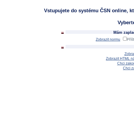
Vstupujete do systému ČSN online, kt
Vybert
Mám zaplac
Zobrazit normu
Příš
Zobra
Zobrazit HTML n
Chci zakou
Chci z