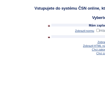
Vstupujete do systému ČSN online, kt
Vybert
Mám zaplac
Zobrazit normu
Příš
Zobra
Zobrazit HTML n
Chci zakou
Chci z