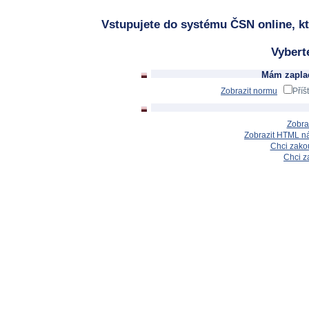
Vstupujete do systému ČSN online, kt
Vybert
Mám zaplac
Zobrazit normu
Příš
Zobra
Zobrazit HTML n
Chci zakou
Chci z