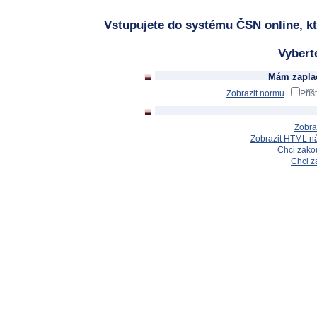
Vstupujete do systému ČSN online, kt
Vybert
Mám zaplac
Zobrazit normu
Příš
Zobra
Zobrazit HTML n
Chci zakou
Chci z