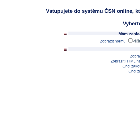
Vstupujete do systému ČSN online, kt
Vybert
Mám zaplac
Zobrazit normu
Příš
Zobra
Zobrazit HTML n
Chci zakou
Chci z