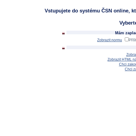
Vstupujete do systému ČSN online, kt
Vybert
Mám zaplac
Zobrazit normu
Příš
Zobra
Zobrazit HTML n
Chci zakou
Chci z