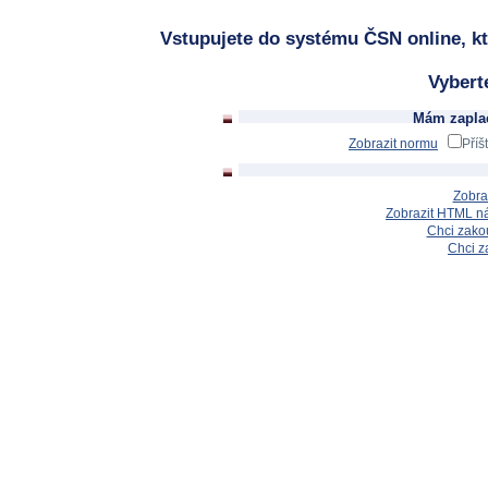
Vstupujete do systému ČSN online, kt
Vybert
Mám zaplac
Zobrazit normu
Příš
Zobra
Zobrazit HTML n
Chci zakou
Chci z