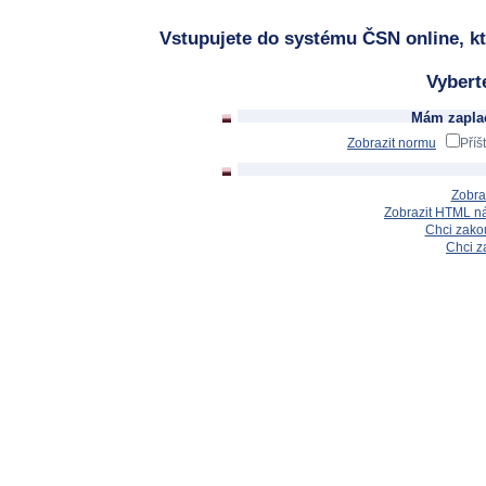
Vstupujete do systému ČSN online, kt
Vybert
Mám zaplac
Zobrazit normu
Příš
Zobra
Zobrazit HTML n
Chci zakou
Chci z