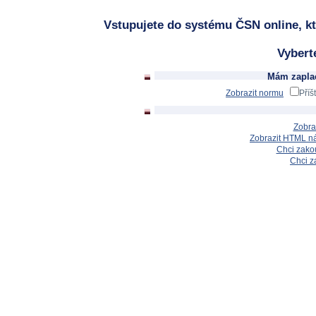
Vstupujete do systému ČSN online, kt
Vybert
Mám zaplac
Zobrazit normu
Příš
Zobra
Zobrazit HTML n
Chci zakou
Chci z