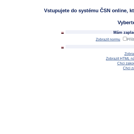
Vstupujete do systému ČSN online, kt
Vybert
Mám zaplac
Zobrazit normu
Příš
Zobra
Zobrazit HTML n
Chci zakou
Chci z