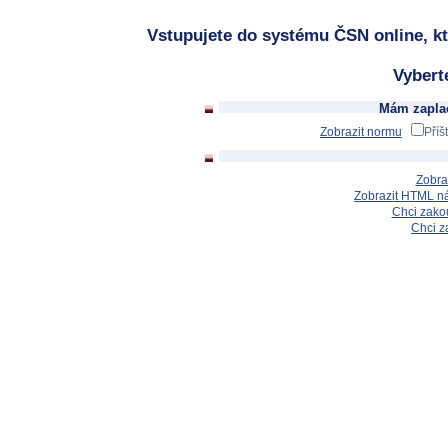
Vstupujete do systému ČSN online, kt
Vybert
Mám zaplac
Zobrazit normu
Příš
Zobra
Zobrazit HTML n
Chci zakou
Chci z