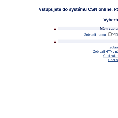
Vstupujete do systému ČSN online, kt
Vybert
Mám zaplac
Zobrazit normu
Příš
Zobra
Zobrazit HTML n
Chci zakou
Chci z