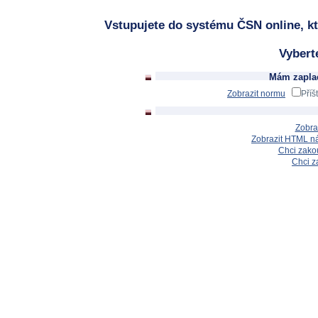
Vstupujete do systému ČSN online, kt
Vybert
Mám zaplac
Zobrazit normu
Příš
Zobra
Zobrazit HTML n
Chci zakou
Chci z