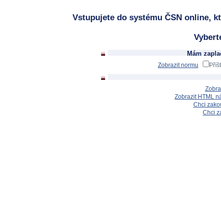
Vstupujete do systému ČSN online, kt
Vybert
Mám zaplac
Zobrazit normu
Příš
Zobra
Zobrazit HTML n
Chci zakou
Chci z