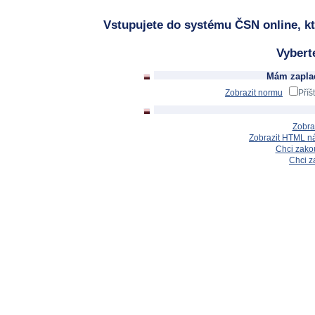
Vstupujete do systému ČSN online, kt
Vybert
Mám zaplac
Zobrazit normu
Příš
Zobra
Zobrazit HTML n
Chci zakou
Chci z