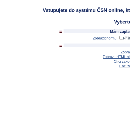
Vstupujete do systému ČSN online, kt
Vybert
Mám zaplac
Zobrazit normu
Příš
Zobra
Zobrazit HTML n
Chci zakou
Chci z