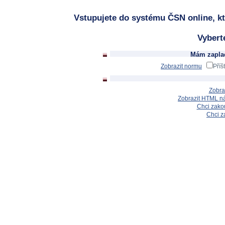
Vstupujete do systému ČSN online, kt
Vybert
Mám zaplac
Zobrazit normu
Příš
Zobra
Zobrazit HTML n
Chci zakou
Chci z