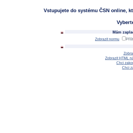
Vstupujete do systému ČSN online, kt
Vybert
Mám zaplac
Zobrazit normu
Příš
Zobra
Zobrazit HTML n
Chci zakou
Chci z