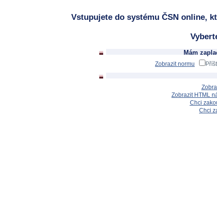
Vstupujete do systému ČSN online, kt
Vybert
Mám zaplac
Zobrazit normu
Příš
Zobra
Zobrazit HTML n
Chci zakou
Chci z