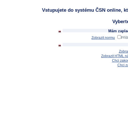
Vstupujete do systému ČSN online, kt
Vybert
Mám zaplac
Zobrazit normu
Příš
Zobra
Zobrazit HTML n
Chci zakou
Chci z