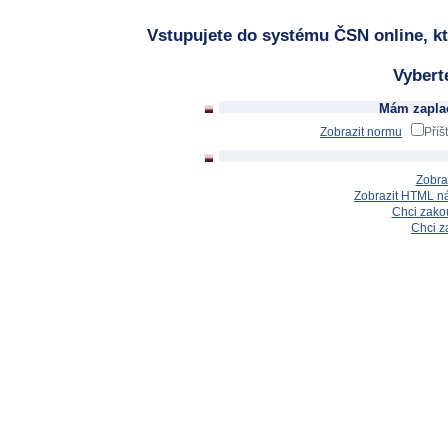
Vstupujete do systému ČSN online, kt
Vybert
Mám zaplac
Zobrazit normu
Příš
Zobra
Zobrazit HTML n
Chci zakou
Chci z