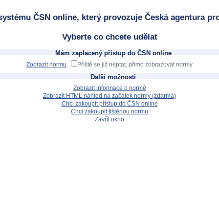
systému ČSN online, který provozuje Česká agentura pro
Vyberte co chcete udělat
Mám zaplacený přístup do ČSN online
Zobrazit normu
Příště se již neptat, přímo zobrazovat normy
Další možnosti
Zobrazit informace o normě
Zobrazit HTML náhled na začátek normy (zdarma)
Chci zakoupit přístup do ČSN online
Chci zakoupit tištěnou normu
Zavřít okno