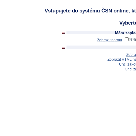
Vstupujete do systému ČSN online, kt
Vybert
Mám zaplac
Zobrazit normu
Příš
Zobra
Zobrazit HTML n
Chci zakou
Chci z