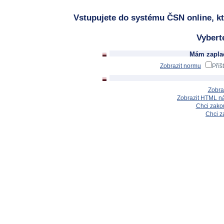
Vstupujete do systému ČSN online, kt
Vybert
Mám zaplac
Zobrazit normu
Příš
Zobra
Zobrazit HTML n
Chci zakou
Chci z