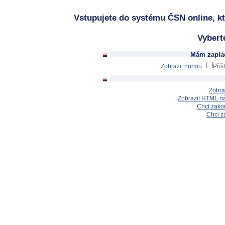
Vstupujete do systému ČSN online, kt
Vybert
Mám zaplac
Zobrazit normu
Příš
Zobra
Zobrazit HTML n
Chci zakou
Chci z