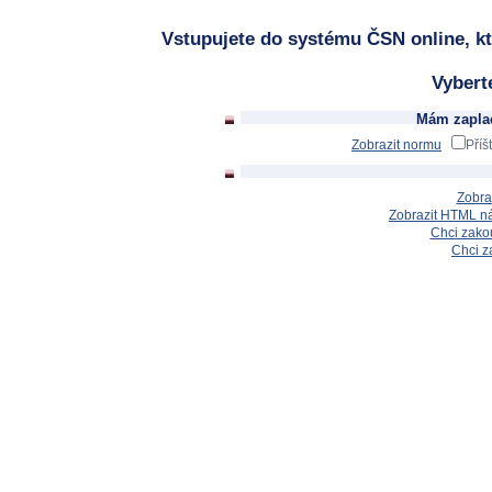
Vstupujete do systému ČSN online, kt
Vybert
Mám zaplac
Zobrazit normu
Příš
Zobra
Zobrazit HTML n
Chci zakou
Chci z