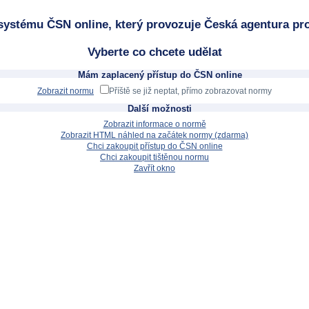
systému ČSN online, který provozuje Česká agentura pro
Vyberte co chcete udělat
Mám zaplacený přístup do ČSN online
Zobrazit normu
Příště se již neptat, přímo zobrazovat normy
Další možnosti
Zobrazit informace o normě
Zobrazit HTML náhled na začátek normy (zdarma)
Chci zakoupit přístup do ČSN online
Chci zakoupit tištěnou normu
Zavřít okno