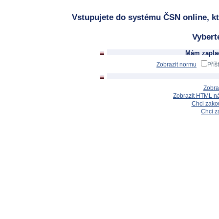
Vstupujete do systému ČSN online, kt
Vybert
Mám zaplac
Zobrazit normu
Příš
Zobra
Zobrazit HTML n
Chci zakou
Chci z