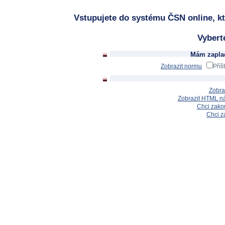
Vstupujete do systému ČSN online, kt
Vybert
Mám zaplac
Zobrazit normu
Příš
Zobra
Zobrazit HTML n
Chci zakou
Chci z